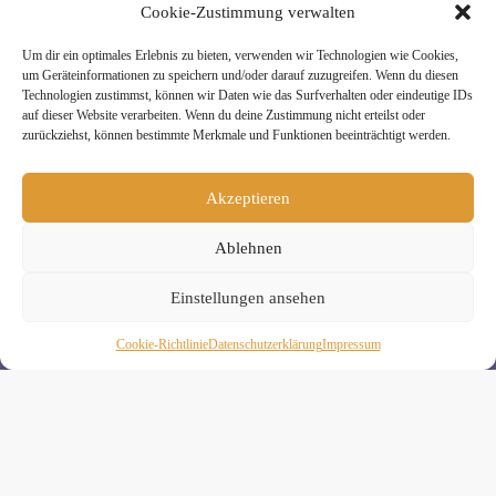
Cookie-Zustimmung verwalten
Um dir ein optimales Erlebnis zu bieten, verwenden wir Technologien wie Cookies,
» Unsere Hygienemassnahmen
um Geräteinformationen zu speichern und/oder darauf zuzugreifen. Wenn du diesen
Technologien zustimmst, können wir Daten wie das Surfverhalten oder eindeutige IDs
auf dieser Website verarbeiten. Wenn du deine Zustimmung nicht erteilst oder
zurückziehst, können bestimmte Merkmale und Funktionen beeinträchtigt werden.
Akzeptieren
Melde Dich hier zum Yogimotion Newsletter an:
Ablehnen
Wenn Du magst, schicke ich Dir ungefähr monatlich Infos zu
aktuellen Kursen und Workshops bei Yogimotion. Du kannst
Dich natürlich jederzeit wieder abmelden. Alle Details zur
Einstellungen ansehen
Nutzung Deiner Daten findest Du in unserer
Datenschutzerklärung
.
Cookie-Richtlinie
Daten­schutz­erklä­rung
Impressum