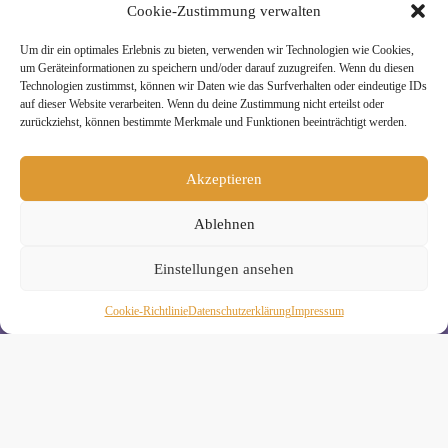
Cookie-Zustimmung verwalten
Um dir ein optimales Erlebnis zu bieten, verwenden wir Technologien wie Cookies,
» Unsere Hygienemassnahmen
um Geräteinformationen zu speichern und/oder darauf zuzugreifen. Wenn du diesen
Technologien zustimmst, können wir Daten wie das Surfverhalten oder eindeutige IDs
auf dieser Website verarbeiten. Wenn du deine Zustimmung nicht erteilst oder
zurückziehst, können bestimmte Merkmale und Funktionen beeinträchtigt werden.
Akzeptieren
Melde Dich hier zum Yogimotion Newsletter an:
Ablehnen
Wenn Du magst, schicke ich Dir ungefähr monatlich Infos zu
aktuellen Kursen und Workshops bei Yogimotion. Du kannst
Dich natürlich jederzeit wieder abmelden. Alle Details zur
Einstellungen ansehen
Nutzung Deiner Daten findest Du in unserer
Datenschutzerklärung
.
Cookie-Richtlinie
Daten­schutz­erklä­rung
Impressum