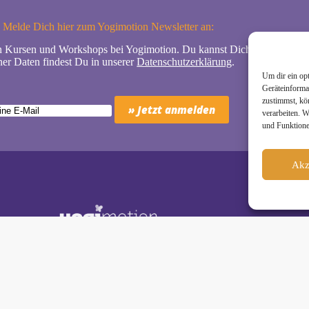
Melde Dich hier zum Yogimotion Newsletter an:
n Kursen und Workshops bei Yogimotion. Du kannst Dich natürlich jede
er Daten findest Du in unserer
Datenschutzerklärung
.
Um dir ein op
Geräteinforma
zustimmst, kö
verarbeiten. 
und Funktione
Akz
Schäkel • Diplom-Oecotrophologin, Yogalehrerin (IHK)