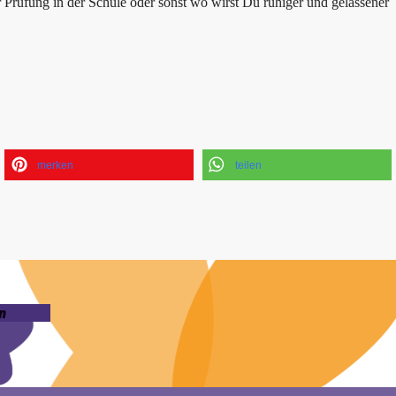
Prüfung in der Schule oder sonst wo wirst Du ruhiger und gelassener
merken
teilen
n