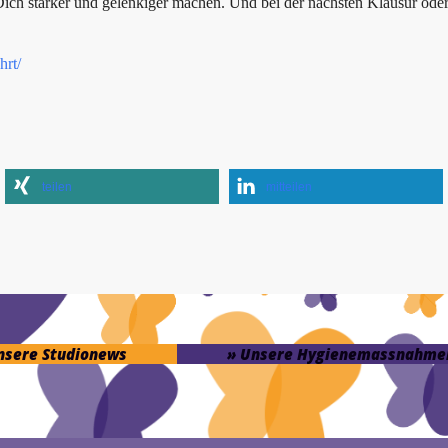
h stärker und gelenkiger machen. Und bei der nächsten Klausur oder 
hrt/
teilen
mitteilen
unsere Studionews
» Unsere Hygienemassnahme