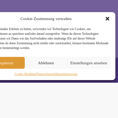
Cookie-Zustimmung verwalten
rzeit wieder abmelden. Alle Details zur Nutzung
timales Erlebnis zu bieten, verwenden wir Technologien wie Cookies, um
tionen zu speichern und/oder darauf zuzugreifen. Wenn du diesen Technologien
nnen wir Daten wie das Surfverhalten oder eindeutige IDs auf dieser Website
Wenn du deine Zustimmung nicht erteilst oder zurückziehst, können bestimmte Merkmale
n beeinträchtigt werden.
eptieren
Ablehnen
Einstellungen ansehen
Cookie-Richtlinie
Daten­schutz­erklä­rung
Impressum