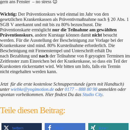
gern ans Fenster – no stress 😉
Wichtig:
Der Präventionskurs wird einmal im Jahr von den
gesetzlichen Krankenkassen als Präventivmaßnahme nach § 20 Abs. 1
SGB V anerkannt und mit bis zu 80% bezuschusst. Die
Präventionskarte ermöglicht
nur die Teilnahme am gewählten
Präventionskurs
, andere Kurstage können damit
nicht
besucht
werden. Für die Ausstellung der Bescheinigung zur Vorlage bei der
Krankenkasse sind mind. 80% Kursteilnahme erforderlich. Die
Bescheinigung mit Firmenstempel und Unterschrift erhält Du
nach Bezahlung und
nach
der Teilnahme von 8 geyogten Terminen im
Zeitfenster zum Einreichen bei der Krankenkasse, so dass ein Teil der
Kurskosten rückerstattet wird. Wir bitten um Info, falls ein Termin
nicht eingehalten werden kann.
Jetzt für die erste kostenlose Schnupperstunde (gern mit Handtuch)
unter
wiebke@yogimotion.de
oder
0177 – 888 80 98
anmelden oder
spontan vorbeikommen. Hier findest Du das
Studio City
.
Teile diesen Beitrag:
twittern
teilen
teilen