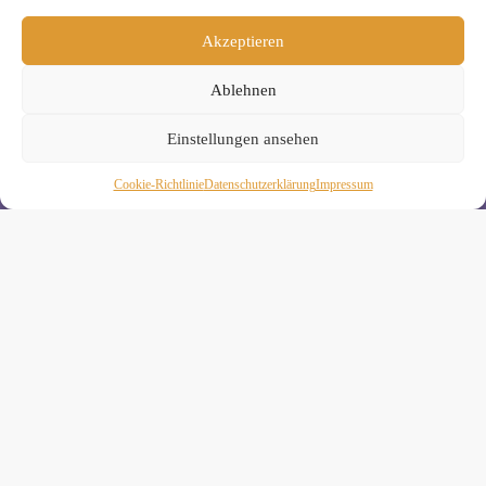
Akzeptieren
» Unsere Hygienemassnahmen
Ablehnen
Einstellungen ansehen
Cookie-Richtlinie
Daten­schutz­erklä­rung
Impressum
Melde Dich hier zum Yogimotion Newsletter an:
Wenn Du magst, schicke ich Dir ungefähr monatlich Infos zu
aktuellen Kursen und Workshops bei Yogimotion. Du kannst
Dich natürlich jederzeit wieder abmelden. Alle Details zur
Nutzung Deiner Daten findest Du in unserer
Datenschutzerklärung
.