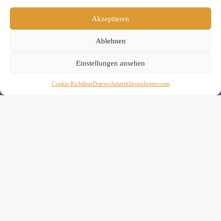
Akzeptieren
» Unsere Hygienemassnahmen
Ablehnen
Einstellungen ansehen
Cookie-Richtlinie
Daten­schutz­erklä­rung
Impressum
Melde Dich hier zum Yogimotion Newsletter an:
Wenn Du magst, schicke ich Dir ungefähr monatlich Infos zu
aktuellen Kursen und Workshops bei Yogimotion. Du kannst
Dich natürlich jederzeit wieder abmelden. Alle Details zur
Nutzung Deiner Daten findest Du in unserer
Datenschutzerklärung
.