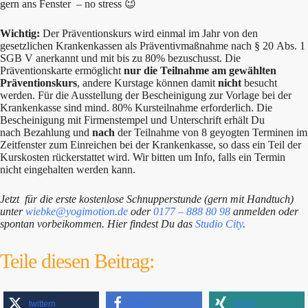
gern ans Fenster – no stress 😉
Wichtig:
Der Präventionskurs wird einmal im Jahr von den
gesetzlichen Krankenkassen als Präventivmaßnahme nach § 20 Abs. 1
SGB V anerkannt und mit bis zu 80% bezuschusst. Die
Präventionskarte ermöglicht
nur die Teilnahme am gewählten
Präventionskurs
, andere Kurstage können damit
nicht
besucht
werden. Für die Ausstellung der Bescheinigung zur Vorlage bei der
Krankenkasse sind mind. 80% Kursteilnahme erforderlich. Die
Bescheinigung mit Firmenstempel und Unterschrift erhält Du
nach Bezahlung und
nach
der Teilnahme von 8 geyogten Terminen im
Zeitfenster zum Einreichen bei der Krankenkasse, so dass ein Teil der
Kurskosten rückerstattet wird. Wir bitten um Info, falls ein Termin
nicht eingehalten werden kann.
Jetzt für die erste kostenlose Schnupperstunde (gern mit Handtuch)
unter
wiebke@yogimotion.de
oder
0177 – 888 80 98
anmelden oder
spontan vorbeikommen. Hier findest Du das
Studio City
.
Teile diesen Beitrag:
twittern
teilen
teilen