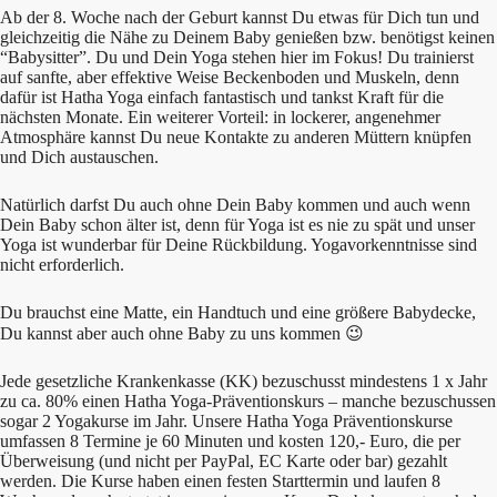
Ab der 8. Woche nach der Geburt kannst Du etwas für Dich tun und
gleichzeitig die Nähe zu Deinem Baby genießen bzw. benötigst keinen
“Babysitter”. Du und Dein Yoga stehen hier im Fokus! Du trainierst
auf sanfte, aber effektive Weise Beckenboden und Muskeln, denn
dafür ist Hatha Yoga einfach fantastisch und tankst Kraft für die
nächsten Monate. Ein weiterer Vorteil: in lockerer, angenehmer
Atmosphäre kannst Du neue Kontakte zu anderen Müttern knüpfen
und Dich austauschen.
Natürlich darfst Du auch ohne Dein Baby kommen und auch wenn
Dein Baby schon älter ist, denn für Yoga ist es nie zu spät und unser
Yoga ist wunderbar für Deine Rückbildung. Yogavorkenntnisse sind
nicht erforderlich.
Du brauchst eine Matte, ein Handtuch und eine größere Babydecke,
Du kannst aber auch ohne Baby zu uns kommen 😉
Jede gesetzliche Krankenkasse (KK) bezuschusst mindestens 1 x Jahr
zu ca. 80% einen Hatha Yoga-Präventionskurs – manche bezuschussen
sogar 2 Yogakurse im Jahr. Unsere Hatha Yoga Präventionskurse
umfassen 8 Termine je 60 Minuten und kosten 120,- Euro, die per
Überweisung (und nicht per PayPal, EC Karte oder bar) gezahlt
werden. Die Kurse haben einen festen Starttermin und laufen 8