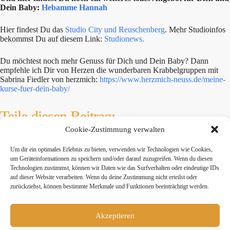
Dein Baby:
Hebamme Hannah
Hier findest Du das
Studio City und Reuschenberg
. Mehr Studioinfos
bekommst Du auf diesem Link:
Studionews.
Du möchtest noch mehr Genuss für Dich und Dein Baby? Dann
empfehle ich Dir von Herzen die wunderbaren Krabbelgruppen mit
Sabrina Fiedler von herzmich:
https://www.herzmich-neuss.de/meine-
kurse-fuer-dein-baby/
Teile diesen Beitrag:
Cookie-Zustimmung verwalten
twittern
teilen
teilen
Um dir ein optimales Erlebnis zu bieten, verwenden wir Technologien wie Cookies,
um Geräteinformationen zu speichern und/oder darauf zuzugreifen. Wenn du diesen
Technologien zustimmst, können wir Daten wie das Surfverhalten oder eindeutige IDs
mitteilen
merken
teilen
auf dieser Website verarbeiten. Wenn du deine Zustimmung nicht erteilst oder
zurückziehst, können bestimmte Merkmale und Funktionen beeinträchtigt werden.
teilen
Akzeptieren