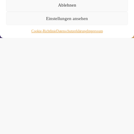
Ablehnen
Einstellungen ansehen
» Hier findest Du unsere Studionews
Cookie-Richtlinie
Daten­schutz­erklä­rung
Impressum
» Unsere Hygienemassnahmen
Melde Dich hier zum Yogimotion Newsletter an:
Wenn Du magst, schicke ich Dir ungefähr monatlich Infos zu
aktuellen Kursen und Workshops bei Yogimotion. Du kannst
Dich natürlich jederzeit wieder abmelden. Alle Details zur
Nutzung Deiner Daten findest Du in unserer
Datenschutzerklärung
.