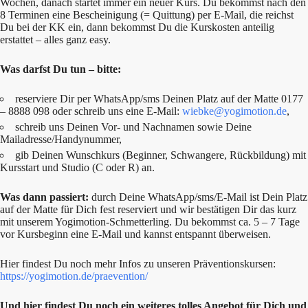
Wochen, danach startet immer ein neuer Kurs. Du bekommst nach den
8 Terminen eine Bescheinigung (= Quittung) per E-Mail, die reichst
Du bei der KK ein, dann bekommst Du die Kurskosten anteilig
erstattet – alles ganz easy.
Was darfst Du tun – bitte:
reserviere Dir per WhatsApp/sms Deinen Platz auf der Matte 0177
– 8888 098 oder schreib uns eine E-Mail:
wiebke@yogimotion.de
,
schreib uns Deinen Vor- und Nachnamen sowie Deine
Mailadresse/Handynummer,
gib Deinen Wunschkurs (Beginner, Schwangere, Rückbildung) mit
Kursstart und Studio (C oder R) an.
Was dann passiert:
durch Deine WhatsApp/sms/E-Mail ist Dein Platz
auf der Matte für Dich fest reserviert und wir bestätigen Dir das kurz
mit unserem Yogimotion-Schmetterling. Du bekommst ca. 5 – 7 Tage
vor Kursbeginn eine E-Mail und kannst entspannt überweisen.
Hier findest Du noch mehr Infos zu unseren Präventionskursen:
https://yogimotion.de/praevention/
Und hier findest Du noch ein weiteres tolles Angebot für Dich und