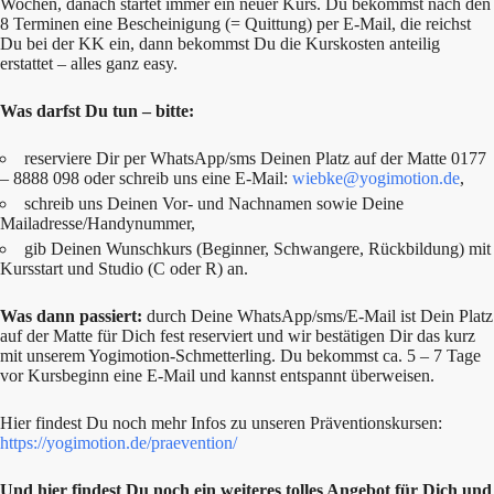
Wochen, danach startet immer ein neuer Kurs. Du bekommst nach den
8 Terminen eine Bescheinigung (= Quittung) per E-Mail, die reichst
Du bei der KK ein, dann bekommst Du die Kurskosten anteilig
erstattet – alles ganz easy.
Was darfst Du tun – bitte:
reserviere Dir per WhatsApp/sms Deinen Platz auf der Matte 0177
– 8888 098 oder schreib uns eine E-Mail:
wiebke@yogimotion.de
,
schreib uns Deinen Vor- und Nachnamen sowie Deine
Mailadresse/Handynummer,
gib Deinen Wunschkurs (Beginner, Schwangere, Rückbildung) mit
Kursstart und Studio (C oder R) an.
Was dann passiert:
durch Deine WhatsApp/sms/E-Mail ist Dein Platz
auf der Matte für Dich fest reserviert und wir bestätigen Dir das kurz
mit unserem Yogimotion-Schmetterling. Du bekommst ca. 5 – 7 Tage
vor Kursbeginn eine E-Mail und kannst entspannt überweisen.
Hier findest Du noch mehr Infos zu unseren Präventionskursen:
https://yogimotion.de/praevention/
Und hier findest Du noch ein weiteres tolles Angebot für Dich und