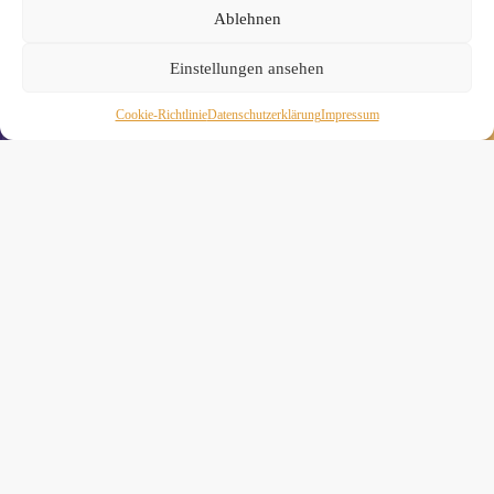
Ablehnen
Einstellungen ansehen
» Hier findest Du unsere Studionews
Cookie-Richtlinie
Daten­schutz­erklä­rung
Impressum
» Unsere Hygienemassnahmen
Melde Dich hier zum Yogimotion Newsletter an:
Wenn Du magst, schicke ich Dir ungefähr monatlich Infos zu
aktuellen Kursen und Workshops bei Yogimotion. Du kannst
Dich natürlich jederzeit wieder abmelden. Alle Details zur
Nutzung Deiner Daten findest Du in unserer
Datenschutzerklärung
.