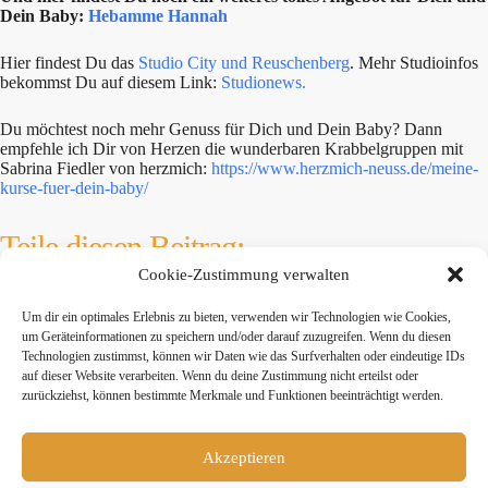
Dein Baby:
Hebamme Hannah
Hier findest Du das
Studio City und Reuschenberg
. Mehr Studioinfos
bekommst Du auf diesem Link:
Studionews.
Du möchtest noch mehr Genuss für Dich und Dein Baby? Dann
empfehle ich Dir von Herzen die wunderbaren Krabbelgruppen mit
Sabrina Fiedler von herzmich:
https://www.herzmich-neuss.de/meine-
kurse-fuer-dein-baby/
Teile diesen Beitrag:
Cookie-Zustimmung verwalten
twittern
teilen
teilen
Um dir ein optimales Erlebnis zu bieten, verwenden wir Technologien wie Cookies,
um Geräteinformationen zu speichern und/oder darauf zuzugreifen. Wenn du diesen
Technologien zustimmst, können wir Daten wie das Surfverhalten oder eindeutige IDs
mitteilen
merken
teilen
auf dieser Website verarbeiten. Wenn du deine Zustimmung nicht erteilst oder
zurückziehst, können bestimmte Merkmale und Funktionen beeinträchtigt werden.
teilen
Akzeptieren