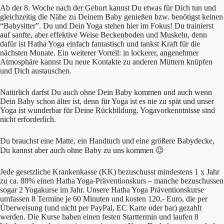
Ab der 8. Woche nach der Geburt kannst Du etwas für Dich tun und
gleichzeitig die Nähe zu Deinem Baby genießen bzw. benötigst keinen
“Babysitter”. Du und Dein Yoga stehen hier im Fokus! Du trainierst
auf sanfte, aber effektive Weise Beckenboden und Muskeln, denn
dafür ist Hatha Yoga einfach fantastisch und tankst Kraft für die
nächsten Monate. Ein weiterer Vorteil: in lockerer, angenehmer
Atmosphäre kannst Du neue Kontakte zu anderen Müttern knüpfen
und Dich austauschen.
Natürlich darfst Du auch ohne Dein Baby kommen und auch wenn
Dein Baby schon älter ist, denn für Yoga ist es nie zu spät und unser
Yoga ist wunderbar für Deine Rückbildung. Yogavorkenntnisse sind
nicht erforderlich.
Du brauchst eine Matte, ein Handtuch und eine größere Babydecke,
Du kannst aber auch ohne Baby zu uns kommen 😉
Jede gesetzliche Krankenkasse (KK) bezuschusst mindestens 1 x Jahr
zu ca. 80% einen Hatha Yoga-Präventionskurs – manche bezuschussen
sogar 2 Yogakurse im Jahr. Unsere Hatha Yoga Präventionskurse
umfassen 8 Termine je 60 Minuten und kosten 120,- Euro, die per
Überweisung (und nicht per PayPal, EC Karte oder bar) gezahlt
werden. Die Kurse haben einen festen Starttermin und laufen 8