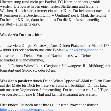
Überweisung (und nicht per PayPal, EC Karte oder bar) gezahlt
werden. Die Kurse haben einen festen Starttermin und laufen 8
Wochen, danach startet immer ein neuer Kurs. Du bekommst nach den
8 Terminen eine Bescheinigung (= Quittung) per E-Mail, die reichst
Du bei der KK ein, dann bekommst Du die Kurskosten anteilig
erstattet – alles ganz easy.
Was darfst Du tun – bitte:
reserviere Dir per WhatsApp/sms Deinen Platz auf der Matte 0177
– 8888 098 oder schreib uns eine E-Mail:
wiebke@yogimotion.de
,
schreib uns Deinen Vor- und Nachnamen sowie Deine
Mailadresse/Handynummer,
gib Deinen Wunschkurs (Beginner, Schwangere, Rückbildung) mit
Kursstart und Studio (C oder R) an.
Was dann passiert:
durch Deine WhatsApp/sms/E-Mail ist Dein Platz
auf der Matte für Dich fest reserviert und wir bestätigen Dir das kurz
mit unserem Yogimotion-Schmetterling. Du bekommst ca. 5 – 7 Tage
vor Kursbeginn eine E-Mail und kannst entspannt überweisen.
Hier findest Du noch mehr Infos zu unseren Präventionskursen:
https://yogimotion.de/praevention/