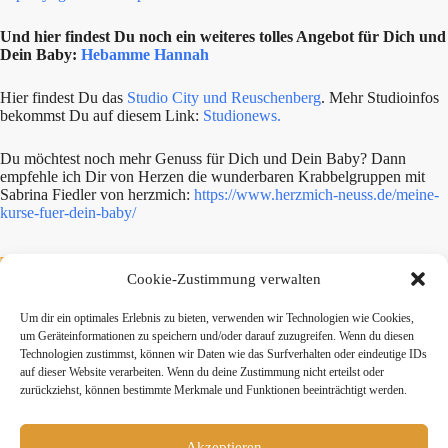
Und hier findest Du noch ein weiteres tolles Angebot für Dich und
Dein Baby:
Hebamme Hannah
Hier findest Du das
Studio City und Reuschenberg
. Mehr Studioinfos
bekommst Du auf diesem Link:
Studionews.
Du möchtest noch mehr Genuss für Dich und Dein Baby? Dann
empfehle ich Dir von Herzen die wunderbaren Krabbelgruppen mit
Sabrina Fiedler von herzmich:
https://www.herzmich-neuss.de/meine-
kurse-fuer-dein-baby/
Teile diesen Beitrag:
Cookie-Zustimmung verwalten
Um dir ein optimales Erlebnis zu bieten, verwenden wir Technologien wie Cookies,
twittern
teilen
teilen
um Geräteinformationen zu speichern und/oder darauf zuzugreifen. Wenn du diesen
Technologien zustimmst, können wir Daten wie das Surfverhalten oder eindeutige IDs
auf dieser Website verarbeiten. Wenn du deine Zustimmung nicht erteilst oder
mitteilen
merken
teilen
zurückziehst, können bestimmte Merkmale und Funktionen beeinträchtigt werden.
teilen
Akzeptieren