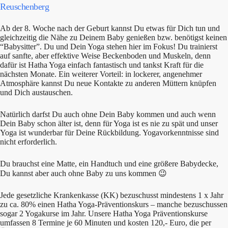
Reuschenberg
Ab der 8. Woche nach der Geburt kannst Du etwas für Dich tun und
gleichzeitig die Nähe zu Deinem Baby genießen bzw. benötigst keinen
“Babysitter”. Du und Dein Yoga stehen hier im Fokus! Du trainierst
auf sanfte, aber effektive Weise Beckenboden und Muskeln, denn
dafür ist Hatha Yoga einfach fantastisch und tankst Kraft für die
nächsten Monate. Ein weiterer Vorteil: in lockerer, angenehmer
Atmosphäre kannst Du neue Kontakte zu anderen Müttern knüpfen
und Dich austauschen.
Natürlich darfst Du auch ohne Dein Baby kommen und auch wenn
Dein Baby schon älter ist, denn für Yoga ist es nie zu spät und unser
Yoga ist wunderbar für Deine Rückbildung. Yogavorkenntnisse sind
nicht erforderlich.
Du brauchst eine Matte, ein Handtuch und eine größere Babydecke,
Du kannst aber auch ohne Baby zu uns kommen 😉
Jede gesetzliche Krankenkasse (KK) bezuschusst mindestens 1 x Jahr
zu ca. 80% einen Hatha Yoga-Präventionskurs – manche bezuschussen
sogar 2 Yogakurse im Jahr. Unsere Hatha Yoga Präventionskurse
umfassen 8 Termine je 60 Minuten und kosten 120,- Euro, die per