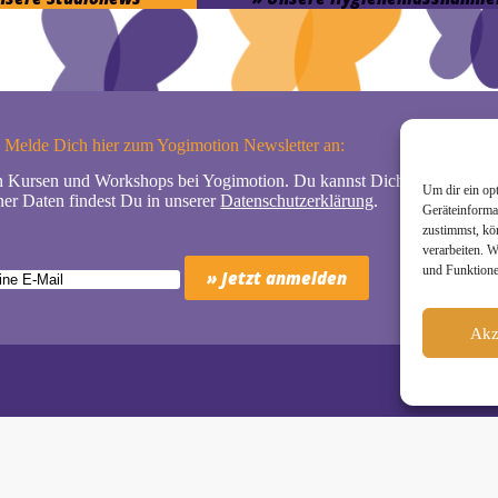
Melde Dich hier zum Yogimotion Newsletter an:
n Kursen und Workshops bei Yogimotion. Du kannst Dich natürlich jede
Um dir ein op
er Daten findest Du in unserer
Datenschutzerklärung
.
Geräteinforma
zustimmst, kö
verarbeiten. 
und Funktione
Akz