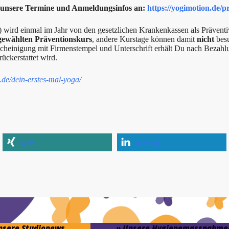
r unsere Termine und Anmeldungsinfos an:
https://yogimotion.de/p
o) wird einmal im Jahr von den gesetzlichen Krankenkassen als Präve
gewählten Präventionskurs
, andere Kurstage können damit
nicht
besu
scheinigung mit Firmenstempel und Unterschrift erhält Du nach Bezah
ückerstattet wird.
.de/dein-erstes-mal-yoga/
teilen
mitteilen
unsere Studionews
» Unsere Hygienemassnahme