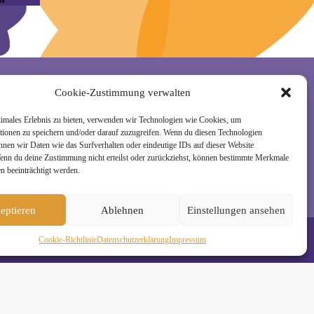
Cookie-Zustimmung verwalten
rzeit wieder abmelden. Alle Details zur Nutzung
timales Erlebnis zu bieten, verwenden wir Technologien wie Cookies, um
tionen zu speichern und/oder darauf zuzugreifen. Wenn du diesen Technologien
nnen wir Daten wie das Surfverhalten oder eindeutige IDs auf dieser Website
Wenn du deine Zustimmung nicht erteilst oder zurückziehst, können bestimmte Merkmale
n beeinträchtigt werden.
eptieren
Ablehnen
Einstellungen ansehen
Cookie-Richtlinie
Daten­schutz­erklä­rung
Impressum