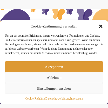
» Hier findest Du unsere Studionews
Cookie-Zustimmung verwalten
Um dir ein optimales Erlebnis zu bieten, verwenden wir Technologien wie Cookies,
um Geräteinformationen zu speichern und/oder darauf zuzugreifen. Wenn du diesen
Technologien zustimmst, können wir Daten wie das Surfverhalten oder eindeutige IDs
auf dieser Website verarbeiten. Wenn du deine Zustimmung nicht erteilst oder
» Unsere Hygienemassnahmen
zurückziehst, können bestimmte Merkmale und Funktionen beeinträchtigt werden.
Akzeptieren
Ablehnen
Melde Dich hier zum Yogimotion Newsletter an:
Einstellungen ansehen
Wenn Du magst, schicke ich Dir ungefähr monatlich Infos zu
aktuellen Kursen und Workshops bei Yogimotion. Du kannst
Dich natürlich jederzeit wieder abmelden. Alle Details zur
Cookie-Richtlinie
Daten­schutz­erklä­rung
Impressum
Nutzung Deiner Daten findest Du in unserer
Datenschutzerklärung
.