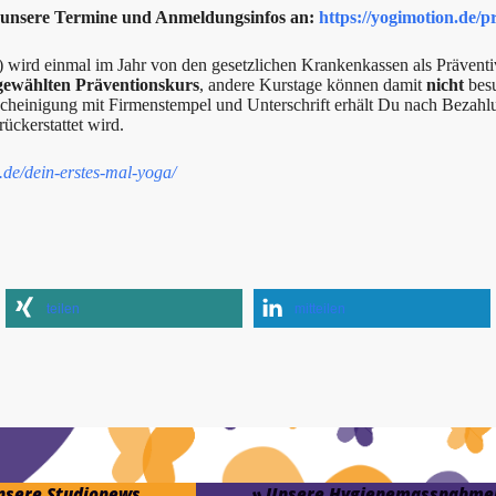
r unsere Termine und Anmeldungsinfos an:
https://yogimotion.de/p
o) wird einmal im Jahr von den gesetzlichen Krankenkassen als Präve
gewählten Präventionskurs
, andere Kurstage können damit
nicht
besu
scheinigung mit Firmenstempel und Unterschrift erhält Du nach Bezah
ückerstattet wird.
.de/dein-erstes-mal-yoga/
teilen
mitteilen
unsere Studionews
» Unsere Hygienemassnahme