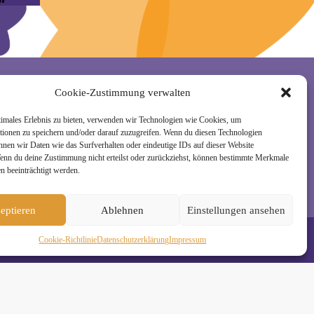
Cookie-Zustimmung verwalten
rzeit wieder abmelden. Alle Details zur Nutzung
timales Erlebnis zu bieten, verwenden wir Technologien wie Cookies, um
tionen zu speichern und/oder darauf zuzugreifen. Wenn du diesen Technologien
nnen wir Daten wie das Surfverhalten oder eindeutige IDs auf dieser Website
Wenn du deine Zustimmung nicht erteilst oder zurückziehst, können bestimmte Merkmale
n beeinträchtigt werden.
eptieren
Ablehnen
Einstellungen ansehen
Cookie-Richtlinie
Daten­schutz­erklä­rung
Impressum