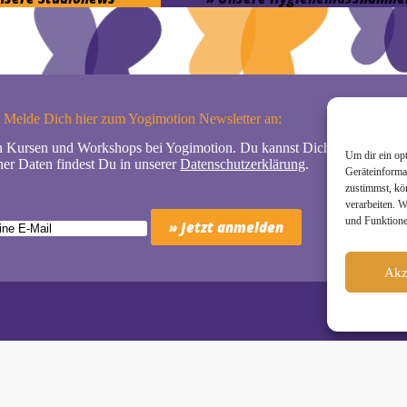
Melde Dich hier zum Yogimotion Newsletter an:
n Kursen und Workshops bei Yogimotion. Du kannst Dich natürlich jede
Um dir ein op
er Daten findest Du in unserer
Datenschutzerklärung
.
Geräteinforma
zustimmst, kö
verarbeiten. 
und Funktione
Akz