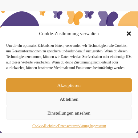
» Hier findest Du unsere Studionews
Cookie-Zustimmung verwalten
Um dir ein optimales Erlebnis zu bieten, verwenden wir Technologien wie Cookies,
um Geräteinformationen zu speichern und/oder darauf zuzugreifen. Wenn du diesen
Technologien zustimmst, können wir Daten wie das Surfverhalten oder eindeutige IDs
auf dieser Website verarbeiten. Wenn du deine Zustimmung nicht erteilst oder
» Unsere Hygienemassnahmen
zurückziehst, können bestimmte Merkmale und Funktionen beeinträchtigt werden.
Akzeptieren
Ablehnen
Melde Dich hier zum Yogimotion Newsletter an:
Einstellungen ansehen
Wenn Du magst, schicke ich Dir ungefähr monatlich Infos zu
aktuellen Kursen und Workshops bei Yogimotion. Du kannst
Dich natürlich jederzeit wieder abmelden. Alle Details zur
Cookie-Richtlinie
Daten­schutz­erklä­rung
Impressum
Nutzung Deiner Daten findest Du in unserer
Datenschutzerklärung
.