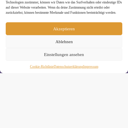
Technologien zustimmst, können wir Daten wie das Surfverhalten oder eindeutige IDs
auf dieser Website verarbeiten. Wenn du deine Zustimmung nicht erteilst oder
zurückziehst, können bestimmte Merkmale und Funktionen beeinträchtigt werden.
Melde Dich hier zum Yogimotion Newsletter an:
Akzeptieren
Wenn Du magst, schicke ich Dir ungefähr monatlich Infos zu
aktuellen Kursen und Workshops bei Yogimotion. Du kannst
Ablehnen
Dich natürlich jederzeit wieder abmelden. Alle Details zur
Nutzung Deiner Daten findest Du in unserer
Datenschutzerklärung
.
Einstellungen ansehen
Cookie-Richtlinie
Daten­schutz­erklä­rung
Impressum