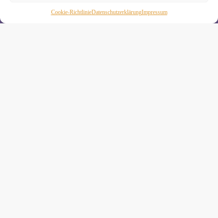
Wenn Du magst, schicke ich Dir ungefähr monatlich Infos zu
Cookie-Richtlinie
Daten­schutz­erklä­rung
Impressum
aktuellen Kursen und Workshops bei Yogimotion. Du kannst
Dich natürlich jederzeit wieder abmelden. Alle Details zur
Nutzung Deiner Daten findest Du in unserer
Datenschutzerklärung
.