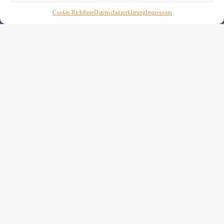
Wenn Du magst, schicke ich Dir ungefähr monatlich Infos zu
Cookie-Richtlinie
Daten­schutz­erklä­rung
Impressum
aktuellen Kursen und Workshops bei Yogimotion. Du kannst
Dich natürlich jederzeit wieder abmelden. Alle Details zur
Nutzung Deiner Daten findest Du in unserer
Datenschutzerklärung
.