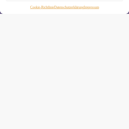
Wenn Du magst, schicke ich Dir ungefähr monatlich Infos zu
Cookie-Richtlinie
Daten­schutz­erklä­rung
Impressum
aktuellen Kursen und Workshops bei Yogimotion. Du kannst
Dich natürlich jederzeit wieder abmelden. Alle Details zur
Nutzung Deiner Daten findest Du in unserer
Datenschutzerklärung
.