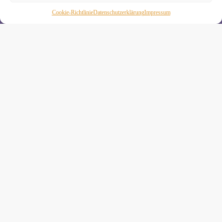
Wenn Du magst, schicke ich Dir ungefähr monatlich Infos zu
Cookie-Richtlinie
Daten­schutz­erklä­rung
Impressum
aktuellen Kursen und Workshops bei Yogimotion. Du kannst
Dich natürlich jederzeit wieder abmelden. Alle Details zur
Nutzung Deiner Daten findest Du in unserer
Datenschutzerklärung
.