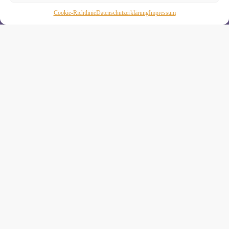
Wenn Du magst, schicke ich Dir ungefähr monatlich Infos zu
Cookie-Richtlinie
Daten­schutz­erklä­rung
Impressum
aktuellen Kursen und Workshops bei Yogimotion. Du kannst
Dich natürlich jederzeit wieder abmelden. Alle Details zur
Nutzung Deiner Daten findest Du in unserer
Datenschutzerklärung
.