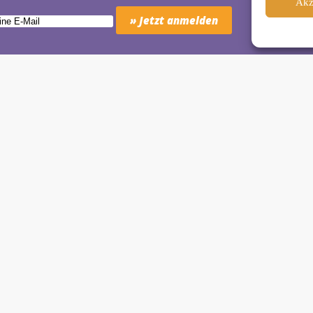
Akz
Schäkel • Diplom-Oecotrophologin, Yogalehrerin (IHK)
motion Studio City • Königstraße 29 • 41460 Neuss
dio Reuschenberg • Am Reuschenberger Markt 2 • 41466 Neuss