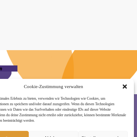
n
Cookie-Zustimmung verwalten
timales Erlebnis zu bieten, verwenden wir Technologien wie Cookies, um
tionen zu speichern und/oder darauf zuzugreifen. Wenn du diesen Technologien
nnen wir Daten wie das Surfverhalten oder eindeutige IDs auf dieser Website
Wenn du deine Zustimmung nicht erteilst oder zurückziehst, können bestimmte Merkmale
rzeit wieder abmelden. Alle Details zur Nutzung
n beeinträchtigt werden.