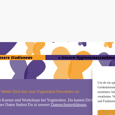
unsere Studionews
» Unsere Hygienemassnahme
Um dir ein op
Geräteinforma
Melde Dich hier zum Yogimotion Newsletter an:
zustimmst, kö
verarbeiten. 
n Kursen und Workshops bei Yogimotion. Du kannst Dich natürlich jede
und Funktione
er Daten findest Du in unserer
Datenschutzerklärung
.