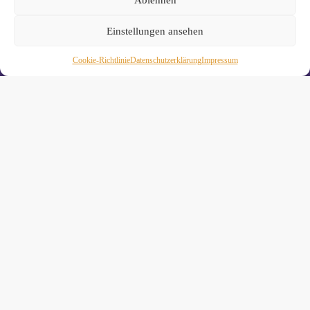
Einstellungen ansehen
Cookie-Richtlinie
Daten­schutz­erklä­rung
Impressum
Wiebke Schäkel • Diplom-Oecotrophologin, Yogalehrerin
(IHK)
Yogimotion Studio City • Königstraße 29 • 41460 Neuss
Yogimotion Studio Reuschenberg • Am Reuschenberger
Markt 2 • 41466 Neuss