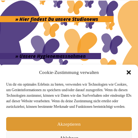
» Hier findest Du unsere Studionews
» Unsere Hygienemassnahmen
Cookie-Zustimmung verwalten
Um dir ein optimales Erlebnis zu bieten, verwenden wir Technologien wie Cookies,
um Geräteinformationen zu speichern und/oder darauf zuzugreifen. Wenn du diesen
Melde Dich hier zum Yogimotion Newsletter an:
Technologien zustimmst, können wir Daten wie das Surfverhalten oder eindeutige IDs
auf dieser Website verarbeiten. Wenn du deine Zustimmung nicht erteilst oder
Wenn Du magst, schicke ich Dir ungefähr monatlich Infos zu
zurückziehst, können bestimmte Merkmale und Funktionen beeinträchtigt werden.
aktuellen Kursen und Workshops bei Yogimotion. Du kannst
Dich natürlich jederzeit wieder abmelden. Alle Details zur
Nutzung Deiner Daten findest Du in unserer
Akzeptieren
Datenschutzerklärung
.
Ablehnen