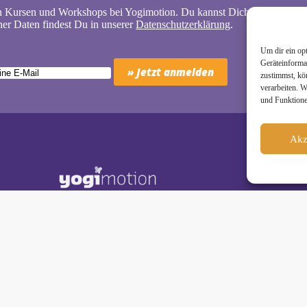
n Kursen und Workshops bei Yogimotion. Du kannst Dich natürlich jede
er Daten findest Du in unserer
Datenschutzerklärung
.
Um dir ein op
Geräteinforma
zustimmst, kö
verarbeiten. 
und Funktione
Akz
Schäkel • Diplom-Oecotrophologin, Yogalehrerin (IHK)