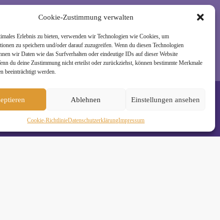
rzeit wieder abmelden. Alle Details zur Nutzung
Cookie-Zustimmung verwalten
timales Erlebnis zu bieten, verwenden wir Technologien wie Cookies, um
tionen zu speichern und/oder darauf zuzugreifen. Wenn du diesen Technologien
nnen wir Daten wie das Surfverhalten oder eindeutige IDs auf dieser Website
Wenn du deine Zustimmung nicht erteilst oder zurückziehst, können bestimmte Merkmale
n beeinträchtigt werden.
eptieren
Ablehnen
Einstellungen ansehen
Cookie-Richtlinie
Daten­schutz­erklä­rung
Impressum