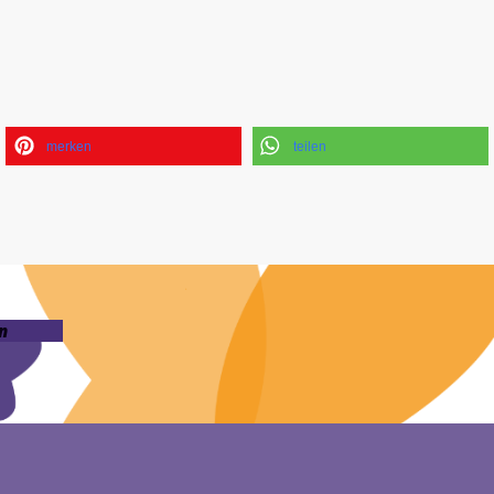
merken
teilen
n