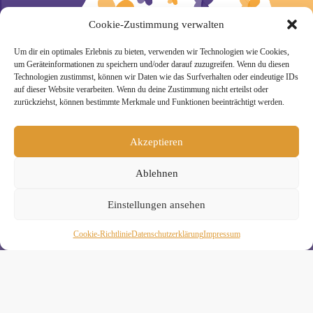
Cookie-Zustimmung verwalten
Um dir ein optimales Erlebnis zu bieten, verwenden wir Technologien wie Cookies,
um Geräteinformationen zu speichern und/oder darauf zuzugreifen. Wenn du diesen
» Unsere Hygienemassnahmen
Technologien zustimmst, können wir Daten wie das Surfverhalten oder eindeutige IDs
auf dieser Website verarbeiten. Wenn du deine Zustimmung nicht erteilst oder
zurückziehst, können bestimmte Merkmale und Funktionen beeinträchtigt werden.
Akzeptieren
Melde Dich hier zum Yogimotion Newsletter an:
Ablehnen
Wenn Du magst, schicke ich Dir ungefähr monatlich Infos zu
aktuellen Kursen und Workshops bei Yogimotion. Du kannst
Einstellungen ansehen
Dich natürlich jederzeit wieder abmelden. Alle Details zur
Nutzung Deiner Daten findest Du in unserer
Datenschutzerklärung
.
Cookie-Richtlinie
Daten­schutz­erklä­rung
Impressum