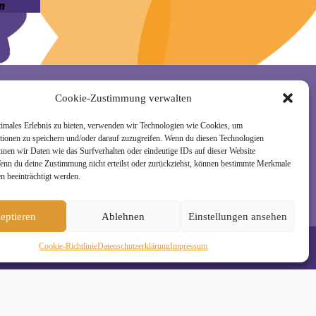
n
Cookie-Zustimmung verwalten
rzeit wieder abmelden. Alle Details zur Nutzung
timales Erlebnis zu bieten, verwenden wir Technologien wie Cookies, um
tionen zu speichern und/oder darauf zuzugreifen. Wenn du diesen Technologien
nnen wir Daten wie das Surfverhalten oder eindeutige IDs auf dieser Website
Wenn du deine Zustimmung nicht erteilst oder zurückziehst, können bestimmte Merkmale
n beeinträchtigt werden.
eptieren
Ablehnen
Einstellungen ansehen
Cookie-Richtlinie
Daten­schutz­erklä­rung
Impressum