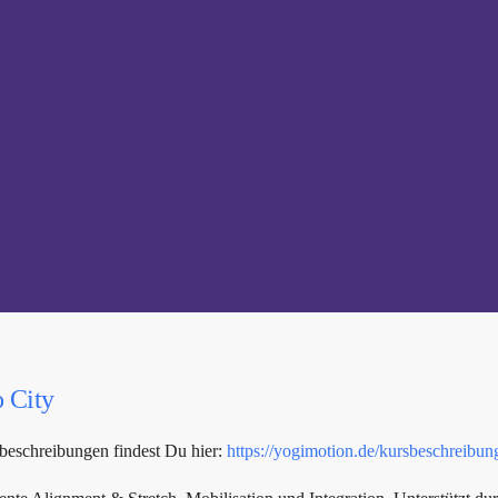
o City
beschreibungen findest Du hier:
https://yogimotion.de/kursbeschreibun