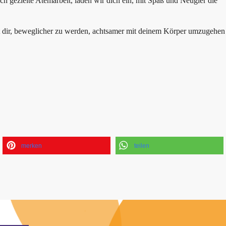
ch gezielte Atemarbeit, laden wir dich ein, mit Spaß und Neugier die
ft dir, beweglicher zu werden, achtsamer mit deinem Körper umzugehen
merken
teilen