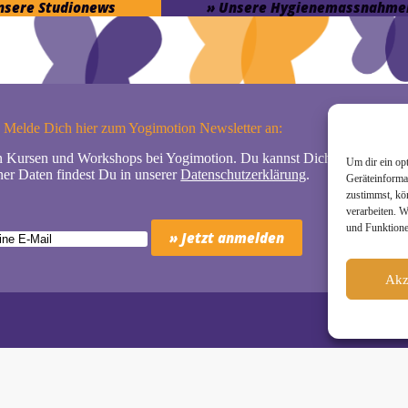
unsere Studionews
» Unsere Hygienemassnahme
Melde Dich hier zum Yogimotion Newsletter an:
n Kursen und Workshops bei Yogimotion. Du kannst Dich natürlich jede
Um dir ein op
er Daten findest Du in unserer
Datenschutzerklärung
.
Geräteinforma
zustimmst, kö
verarbeiten. 
und Funktione
Akz