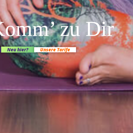
Komm’ zu Dir
Neu hier?
Unsere Tarife