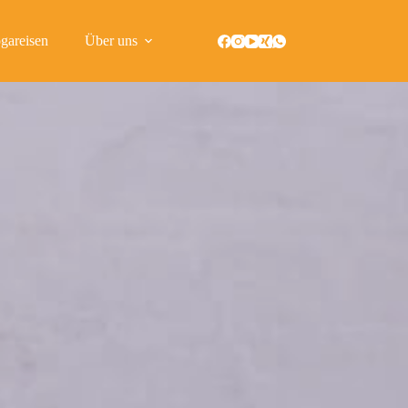
gareisen
Über uns