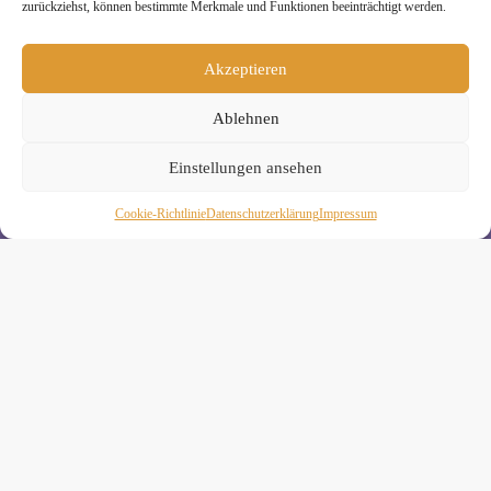
zurückziehst, können bestimmte Merkmale und Funktionen beeinträchtigt werden.
Melde Dich hier zum Yogimotion Newsletter an:
Wenn Du magst, schicke ich Dir ungefähr monatlich Infos zu
Akzeptieren
aktuellen Kursen und Workshops bei Yogimotion. Du kannst
Dich natürlich jederzeit wieder abmelden. Alle Details zur
Nutzung Deiner Daten findest Du in unserer
Ablehnen
Datenschutzerklärung
.
Einstellungen ansehen
Cookie-Richtlinie
Daten­schutz­erklä­rung
Impressum