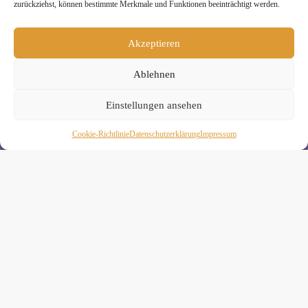
zurückziehst, können bestimmte Merkmale und Funktionen beeinträchtigt werden.
Melde Dich hier zum Yogimotion Newsletter an:
Wenn Du magst, schicke ich Dir ungefähr monatlich Infos zu
Akzeptieren
aktuellen Kursen und Workshops bei Yogimotion. Du kannst
Dich natürlich jederzeit wieder abmelden. Alle Details zur
Nutzung Deiner Daten findest Du in unserer
Ablehnen
Datenschutzerklärung
.
Einstellungen ansehen
Cookie-Richtlinie
Daten­schutz­erklä­rung
Impressum