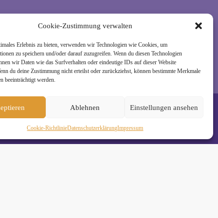
rzeit wieder abmelden. Alle Details zur Nutzung
Cookie-Zustimmung verwalten
timales Erlebnis zu bieten, verwenden wir Technologien wie Cookies, um
tionen zu speichern und/oder darauf zuzugreifen. Wenn du diesen Technologien
nnen wir Daten wie das Surfverhalten oder eindeutige IDs auf dieser Website
Wenn du deine Zustimmung nicht erteilst oder zurückziehst, können bestimmte Merkmale
n beeinträchtigt werden.
eptieren
Ablehnen
Einstellungen ansehen
Cookie-Richtlinie
Daten­schutz­erklä­rung
Impressum