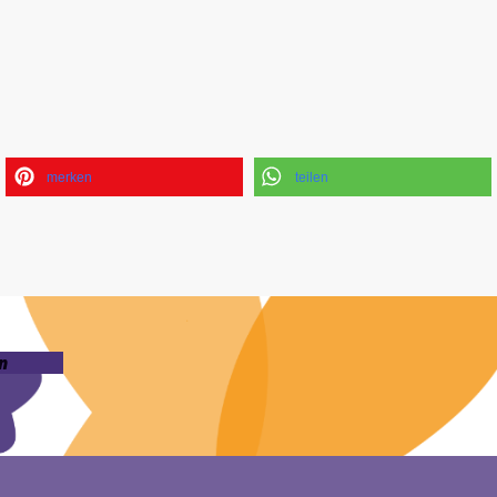
merken
teilen
n