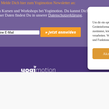
Melde Dich hier zum Yogimotion Newsletter an:
n Kursen und Workshops bei Yogimotion. Du kannst Dich natürlich jede
er Daten findest Du in unserer
Datenschutzerklärung
.
Um dir ein op
Geräteinforma
zustimmst, kö
verarbeiten. 
und Funktione
Akz
Schäkel • Diplom-Oecotrophologin, Yogalehrerin (IHK)