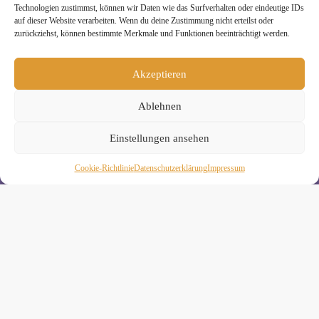
Technologien zustimmst, können wir Daten wie das Surfverhalten oder eindeutige IDs
auf dieser Website verarbeiten. Wenn du deine Zustimmung nicht erteilst oder
zurückziehst, können bestimmte Merkmale und Funktionen beeinträchtigt werden.
Melde Dich hier zum Yogimotion Newsletter an:
Akzeptieren
Wenn Du magst, schicke ich Dir ungefähr monatlich Infos zu
aktuellen Kursen und Workshops bei Yogimotion. Du kannst
Ablehnen
Dich natürlich jederzeit wieder abmelden. Alle Details zur
Nutzung Deiner Daten findest Du in unserer
Datenschutzerklärung
.
Einstellungen ansehen
Cookie-Richtlinie
Daten­schutz­erklä­rung
Impressum