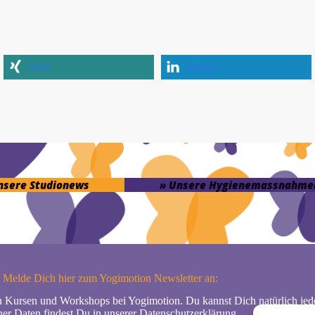
teilen
mitteilen
unsere Studionews
» Unsere Hygienemassnahme
Melde Dich hier zum Yogimotion Newsletter an:
n Kursen und Workshops bei Yogimotion. Du kannst Dich natürlich jede
er Daten findest Du in unserer
Datenschutzerklärung
.