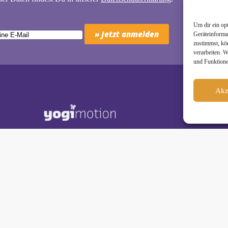
Um dir ein op
Geräteinforma
zustimmst, kö
verarbeiten. 
und Funktione
Akz
Schäkel • Diplom-Oecotrophologin, Yogalehrerin (IHK)
motion Studio City • Königstraße 29 • 41460 Neuss
dio Reuschenberg • Am Reuschenberger Markt 2 • 41466 Neuss