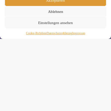
Akzeptieren
Nutzung Deiner Daten findest Du in unserer
Datenschutzerklärung
.
Ablehnen
Einstellungen ansehen
Cookie-Richtlinie
Daten­schutz­erklä­rung
Impressum
Wiebke Schäkel • Diplom-Oecotrophologin, Yogalehrerin
(IHK)