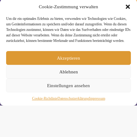
Cookie-Zustimmung verwalten
Um dir ein optimales Erlebnis zu bieten, verwenden wir Technologien wie Cookies,
um Geräteinformationen zu speichern und/oder darauf zuzugreifen. Wenn du diesen
» Unsere Hygienemassnahmen
Technologien zustimmst, können wir Daten wie das Surfverhalten oder eindeutige IDs
auf dieser Website verarbeiten. Wenn du deine Zustimmung nicht erteilst oder
zurückziehst, können bestimmte Merkmale und Funktionen beeinträchtigt werden.
Akzeptieren
Melde Dich hier zum Yogimotion Newsletter an:
Ablehnen
Wenn Du magst, schicke ich Dir ungefähr monatlich Infos zu
aktuellen Kursen und Workshops bei Yogimotion. Du kannst
Dich natürlich jederzeit wieder abmelden. Alle Details zur
Einstellungen ansehen
Nutzung Deiner Daten findest Du in unserer
Datenschutzerklärung
.
Cookie-Richtlinie
Daten­schutz­erklä­rung
Impressum