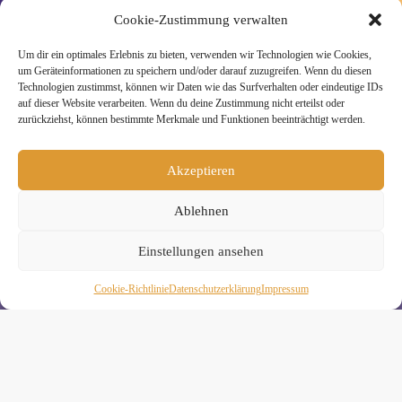
Cookie-Zustimmung verwalten
Um dir ein optimales Erlebnis zu bieten, verwenden wir Technologien wie Cookies,
um Geräteinformationen zu speichern und/oder darauf zuzugreifen. Wenn du diesen
» Unsere Hygienemassnahmen
Technologien zustimmst, können wir Daten wie das Surfverhalten oder eindeutige IDs
auf dieser Website verarbeiten. Wenn du deine Zustimmung nicht erteilst oder
zurückziehst, können bestimmte Merkmale und Funktionen beeinträchtigt werden.
Akzeptieren
Melde Dich hier zum Yogimotion Newsletter an:
Ablehnen
Wenn Du magst, schicke ich Dir ungefähr monatlich Infos zu
aktuellen Kursen und Workshops bei Yogimotion. Du kannst
Dich natürlich jederzeit wieder abmelden. Alle Details zur
Einstellungen ansehen
Nutzung Deiner Daten findest Du in unserer
Datenschutzerklärung
.
Cookie-Richtlinie
Daten­schutz­erklä­rung
Impressum