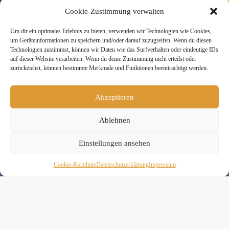
Cookie-Zustimmung verwalten
Um dir ein optimales Erlebnis zu bieten, verwenden wir Technologien wie Cookies,
um Geräteinformationen zu speichern und/oder darauf zuzugreifen. Wenn du diesen
» Unsere Hygienemassnahmen
Technologien zustimmst, können wir Daten wie das Surfverhalten oder eindeutige IDs
auf dieser Website verarbeiten. Wenn du deine Zustimmung nicht erteilst oder
zurückziehst, können bestimmte Merkmale und Funktionen beeinträchtigt werden.
Akzeptieren
Melde Dich hier zum Yogimotion Newsletter an:
Ablehnen
Wenn Du magst, schicke ich Dir ungefähr monatlich Infos zu
aktuellen Kursen und Workshops bei Yogimotion. Du kannst
Dich natürlich jederzeit wieder abmelden. Alle Details zur
Einstellungen ansehen
Nutzung Deiner Daten findest Du in unserer
Datenschutzerklärung
.
Cookie-Richtlinie
Daten­schutz­erklä­rung
Impressum