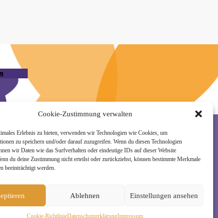
n
Cookie-Zustimmung verwalten
timales Erlebnis zu bieten, verwenden wir Technologien wie Cookies, um
tionen zu speichern und/oder darauf zuzugreifen. Wenn du diesen Technologien
nnen wir Daten wie das Surfverhalten oder eindeutige IDs auf dieser Website
rzeit wieder abmelden. Alle Details zur Nutzung
Wenn du deine Zustimmung nicht erteilst oder zurückziehst, können bestimmte Merkmale
n beeinträchtigt werden.
eptieren
Ablehnen
Einstellungen ansehen
Cookie-Richtlinie
Daten­schutz­erklä­rung
Impressum