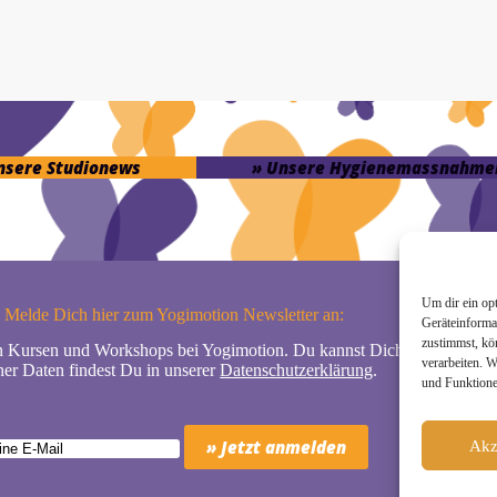
unsere Studionews
» Unsere Hygienemassnahme
Um dir ein op
Melde Dich hier zum Yogimotion Newsletter an:
Geräteinforma
zustimmst, kö
n Kursen und Workshops bei Yogimotion. Du kannst Dich natürlich jede
verarbeiten. 
er Daten findest Du in unserer
Datenschutzerklärung
.
und Funktione
Akz