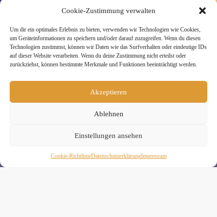
Cookie-Zustimmung verwalten
Um dir ein optimales Erlebnis zu bieten, verwenden wir Technologien wie Cookies,
um Geräteinformationen zu speichern und/oder darauf zuzugreifen. Wenn du diesen
» Unsere Hygienemassnahmen
Technologien zustimmst, können wir Daten wie das Surfverhalten oder eindeutige IDs
auf dieser Website verarbeiten. Wenn du deine Zustimmung nicht erteilst oder
zurückziehst, können bestimmte Merkmale und Funktionen beeinträchtigt werden.
Akzeptieren
Melde Dich hier zum Yogimotion Newsletter an:
Ablehnen
Wenn Du magst, schicke ich Dir ungefähr monatlich Infos zu
aktuellen Kursen und Workshops bei Yogimotion. Du kannst
Dich natürlich jederzeit wieder abmelden. Alle Details zur
Einstellungen ansehen
Nutzung Deiner Daten findest Du in unserer
Datenschutzerklärung
.
Cookie-Richtlinie
Daten­schutz­erklä­rung
Impressum