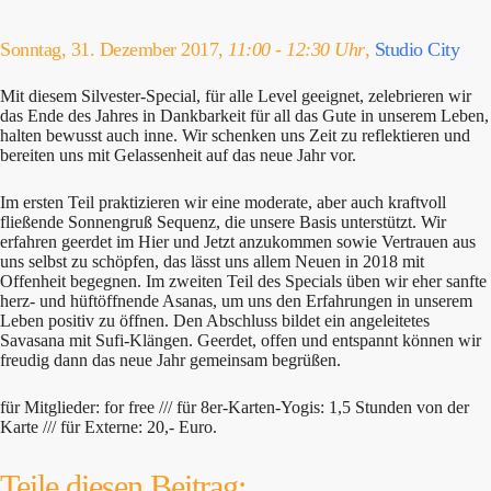
Sonntag, 31. Dezember 2017,
11:00 - 12:30 Uhr
,
Studio City
Mit diesem Silvester-Special, für alle Level geeignet, zelebrieren wir
das Ende des Jahres in Dankbarkeit für all das Gute in unserem Leben,
halten bewusst auch inne. Wir schenken uns Zeit zu reflektieren und
bereiten uns mit Gelassenheit auf das neue Jahr vor.
Im ersten Teil praktizieren wir eine moderate, aber auch kraftvoll
fließende Sonnengruß Sequenz, die unsere Basis unterstützt. Wir
erfahren geerdet im Hier und Jetzt anzukommen sowie Vertrauen aus
uns selbst zu schöpfen, das lässt uns allem Neuen in 2018 mit
Offenheit begegnen. Im zweiten Teil des Specials üben wir eher sanfte
herz- und hüftöffnende Asanas, um uns den Erfahrungen in unserem
Leben positiv zu öffnen. Den Abschluss bildet ein angeleitetes
Savasana mit Sufi-Klängen. Geerdet, offen und entspannt können wir
freudig dann das neue Jahr gemeinsam begrüßen.
für Mitglieder: for free /// für 8er-Karten-Yogis: 1,5 Stunden von der
Karte /// für Externe: 20,- Euro.
Teile diesen Beitrag: