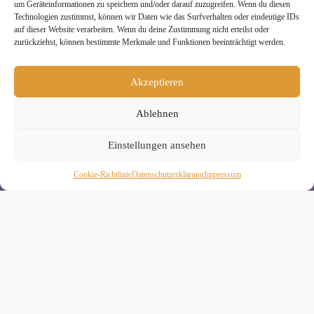
um Geräteinformationen zu speichern und/oder darauf zuzugreifen. Wenn du diesen
Technologien zustimmst, können wir Daten wie das Surfverhalten oder eindeutige IDs
auf dieser Website verarbeiten. Wenn du deine Zustimmung nicht erteilst oder
zurückziehst, können bestimmte Merkmale und Funktionen beeinträchtigt werden.
Melde Dich hier zum Yogimotion Newsletter an:
Akzeptieren
Wenn Du magst, schicke ich Dir ungefähr monatlich Infos zu
aktuellen Kursen und Workshops bei Yogimotion. Du kannst
Ablehnen
Dich natürlich jederzeit wieder abmelden. Alle Details zur
Nutzung Deiner Daten findest Du in unserer
Datenschutzerklärung
.
Einstellungen ansehen
Cookie-Richtlinie
Daten­schutz­erklä­rung
Impressum