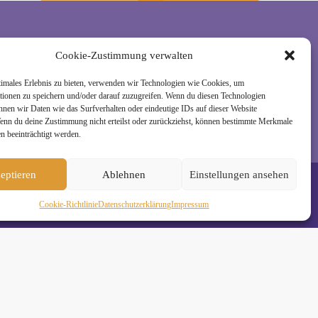
Cookie-Zustimmung verwalten
rzeit wieder abmelden. Alle Details zur Nutzung
timales Erlebnis zu bieten, verwenden wir Technologien wie Cookies, um
tionen zu speichern und/oder darauf zuzugreifen. Wenn du diesen Technologien
nnen wir Daten wie das Surfverhalten oder eindeutige IDs auf dieser Website
Wenn du deine Zustimmung nicht erteilst oder zurückziehst, können bestimmte Merkmale
n beeinträchtigt werden.
eptieren
Ablehnen
Einstellungen ansehen
Cookie-Richtlinie
Daten­schutz­erklä­rung
Impressum