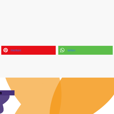
merken
teilen
n