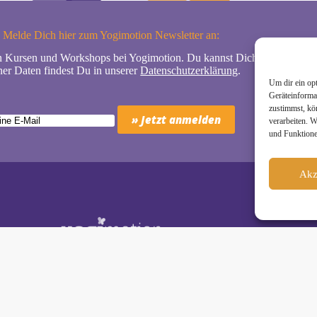
Melde Dich hier zum Yogimotion Newsletter an:
n Kursen und Workshops bei Yogimotion. Du kannst Dich natürlich jede
er Daten findest Du in unserer
Datenschutzerklärung
.
Um dir ein op
Geräteinforma
zustimmst, kö
verarbeiten. 
und Funktione
Akz