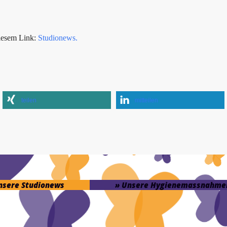
iesem Link:
Studionews.
teilen
mitteilen
unsere Studionews
» Unsere Hygienemassnahme