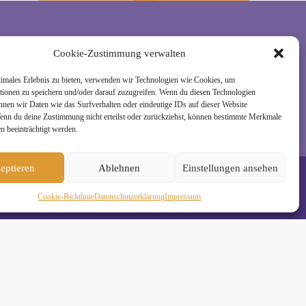
Cookie-Zustimmung verwalten
rzeit wieder abmelden. Alle Details zur Nutzung
timales Erlebnis zu bieten, verwenden wir Technologien wie Cookies, um
tionen zu speichern und/oder darauf zuzugreifen. Wenn du diesen Technologien
nnen wir Daten wie das Surfverhalten oder eindeutige IDs auf dieser Website
Wenn du deine Zustimmung nicht erteilst oder zurückziehst, können bestimmte Merkmale
n beeinträchtigt werden.
eptieren
Ablehnen
Einstellungen ansehen
Cookie-Richtlinie
Daten­schutz­erklä­rung
Impressum