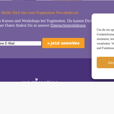
Melde Dich hier zum Yogimotion Newsletter an:
n Kursen und Workshops bei Yogimotion. Du kannst Dich natürlich jede
er Daten findest Du in unserer
Datenschutzerklärung
.
Um dir ein op
Geräteinforma
zustimmst, kö
verarbeiten. 
und Funktione
Akz