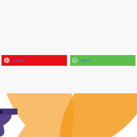
merken
teilen
n