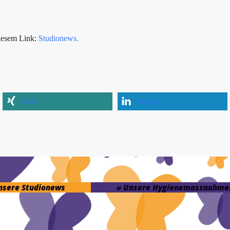
iesem Link:
Studionews.
teilen
mitteilen
unsere Studionews
» Unsere Hygienemassnahme