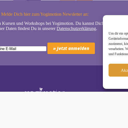
Melde Dich hier zum Yogimotion Newsletter an:
n Kursen und Workshops bei Yogimotion. Du kannst Dich natürlich jede
er Daten findest Du in unserer
Datenschutzerklärung
.
Um dir ein op
Geräteinforma
zustimmst, kö
verarbeiten. 
und Funktione
Akz