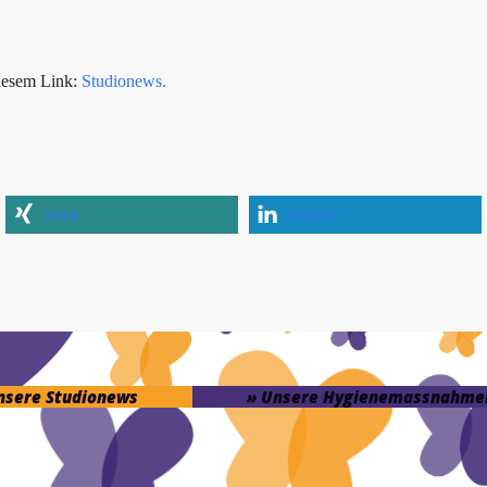
iesem Link:
Studionews.
teilen
mitteilen
unsere Studionews
» Unsere Hygienemassnahme