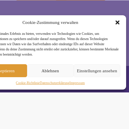
Cookie-Zustimmung verwalten
rzeit wieder abmelden. Alle Details zur Nutzung
timales Erlebnis zu bieten, verwenden wir Technologien wie Cookies, um
tionen zu speichern und/oder darauf zuzugreifen. Wenn du diesen Technologien
nnen wir Daten wie das Surfverhalten oder eindeutige IDs auf dieser Website
Wenn du deine Zustimmung nicht erteilst oder zurückziehst, können bestimmte Merkmale
n beeinträchtigt werden.
eptieren
Ablehnen
Einstellungen ansehen
Cookie-Richtlinie
Daten­schutz­erklä­rung
Impressum