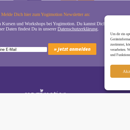
Melde Dich hier zum Yogimotion Newsletter an:
n Kursen und Workshops bei Yogimotion. Du kannst Dich natürlich jede
er Daten findest Du in unserer
Datenschutzerklärung
.
Um dir ein op
Geräteinforma
zustimmst, kö
verarbeiten. 
und Funktione
Akz