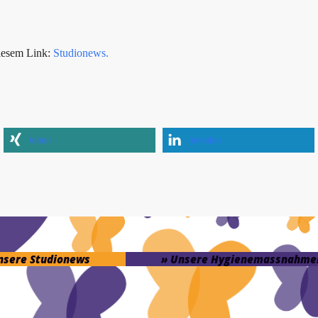
iesem Link:
Studionews.
teilen
mitteilen
unsere Studionews
» Unsere Hygienemassnahme