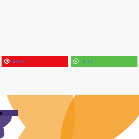
merken
teilen
n