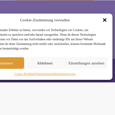
Cookie-Zustimmung verwalten
rzeit wieder abmelden. Alle Details zur Nutzung
timales Erlebnis zu bieten, verwenden wir Technologien wie Cookies, um
tionen zu speichern und/oder darauf zuzugreifen. Wenn du diesen Technologien
nnen wir Daten wie das Surfverhalten oder eindeutige IDs auf dieser Website
Wenn du deine Zustimmung nicht erteilst oder zurückziehst, können bestimmte Merkmale
n beeinträchtigt werden.
eptieren
Ablehnen
Einstellungen ansehen
Cookie-Richtlinie
Daten­schutz­erklä­rung
Impressum