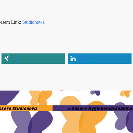
iesem Link:
Studionews.
teilen
mitteilen
unsere Studionews
» Unsere Hygienemassnahme