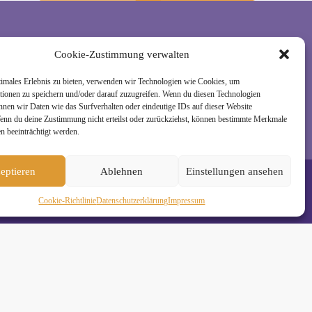
Cookie-Zustimmung verwalten
rzeit wieder abmelden. Alle Details zur Nutzung
timales Erlebnis zu bieten, verwenden wir Technologien wie Cookies, um
tionen zu speichern und/oder darauf zuzugreifen. Wenn du diesen Technologien
nnen wir Daten wie das Surfverhalten oder eindeutige IDs auf dieser Website
Wenn du deine Zustimmung nicht erteilst oder zurückziehst, können bestimmte Merkmale
n beeinträchtigt werden.
eptieren
Ablehnen
Einstellungen ansehen
Cookie-Richtlinie
Daten­schutz­erklä­rung
Impressum