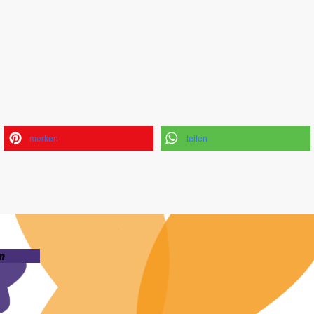
merken
teilen
n