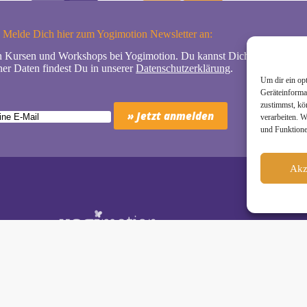
Melde Dich hier zum Yogimotion Newsletter an:
n Kursen und Workshops bei Yogimotion. Du kannst Dich natürlich jede
er Daten findest Du in unserer
Datenschutzerklärung
.
Um dir ein op
Geräteinforma
zustimmst, kö
verarbeiten. 
und Funktione
Akz