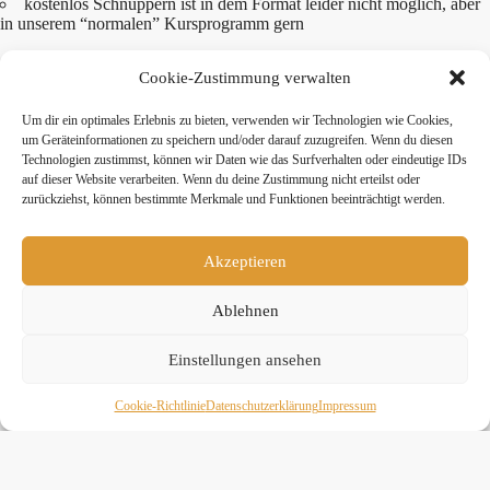
kostenlos Schnuppern ist in dem Format leider nicht möglich, aber
in unserem “normalen” Kursprogramm gern
Bei Nicht-Erscheinen oder Nicht-Abmelden fallen die Kosten für
Cookie-Zustimmung verwalten
das Special trotzdem an! Auch kurzfristige Absagen am selben
Tag müssen wir leider in Rechnung stellen.
Um dir ein optimales Erlebnis zu bieten, verwenden wir Technologien wie Cookies,
um Geräteinformationen zu speichern und/oder darauf zuzugreifen. Wenn du diesen
Der Workshop findet im Studio City statt,
Anfahrt
Technologien zustimmst, können wir Daten wie das Surfverhalten oder eindeutige IDs
auf dieser Website verarbeiten. Wenn du deine Zustimmung nicht erteilst oder
zurückziehst, können bestimmte Merkmale und Funktionen beeinträchtigt werden.
Teile diesen Beitrag:
Akzeptieren
twittern
teilen
teilen
Ablehnen
mitteilen
merken
teilen
Einstellungen ansehen
teilen
Cookie-Richtlinie
Daten­schutz­erklä­rung
Impressum
Melde Dich jetzt an!