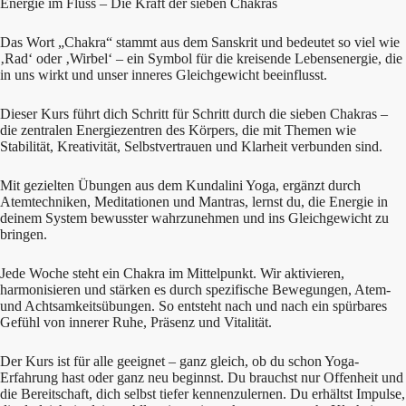
Energie im Fluss – Die Kraft der sieben Chakras
Das Wort „Chakra“ stammt aus dem Sanskrit und bedeutet so viel wie
‚Rad‘ oder ‚Wirbel‘ – ein Symbol für die kreisende Lebensenergie, die
in uns wirkt und unser inneres Gleichgewicht beeinflusst.
Dieser Kurs führt dich Schritt für Schritt durch die sieben Chakras –
die zentralen Energiezentren des Körpers, die mit Themen wie
Stabilität, Kreativität, Selbstvertrauen und Klarheit verbunden sind.
Mit gezielten Übungen aus dem Kundalini Yoga, ergänzt durch
Atemtechniken, Meditationen und Mantras, lernst du, die Energie in
deinem System bewusster wahrzunehmen und ins Gleichgewicht zu
bringen.
Jede Woche steht ein Chakra im Mittelpunkt. Wir aktivieren,
harmonisieren und stärken es durch spezifische Bewegungen, Atem-
und Achtsamkeitsübungen. So entsteht nach und nach ein spürbares
Gefühl von innerer Ruhe, Präsenz und Vitalität.
Der Kurs ist für alle geeignet – ganz gleich, ob du schon Yoga-
Erfahrung hast oder ganz neu beginnst. Du brauchst nur Offenheit und
die Bereitschaft, dich selbst tiefer kennenzulernen. Du erhältst Impulse,