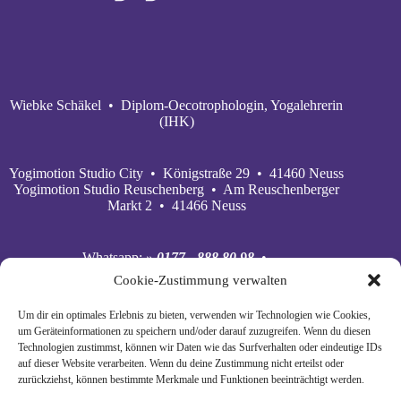
Wiebke Schäkel • Diplom-Oecotrophologin, Yogalehrerin
(IHK)
Yogimotion Studio City • Königstraße 29 • 41460 Neuss
Yogimotion Studio Reuschenberg • Am Reuschenberger
Markt 2 • 41466 Neuss
Whatsapp:
» 0177 - 888 80 98
•
Mobil:
» 0177 - 888 80 98
•
Cookie-Zustimmung verwalten
E‑Mail:
» wiebke@yogimotion.de
•
Facebook:
» yogawiebke
• Instagram:
» yogawiebke
•
Um dir ein optimales Erlebnis zu bieten, verwenden wir Technologien wie Cookies,
Youtube:
» yogimotion
• XING:
» Wiebke Schäkel
um Geräteinformationen zu speichern und/oder darauf zuzugreifen. Wenn du diesen
Technologien zustimmst, können wir Daten wie das Surfverhalten oder eindeutige IDs
auf dieser Website verarbeiten. Wenn du deine Zustimmung nicht erteilst oder
zurückziehst, können bestimmte Merkmale und Funktionen beeinträchtigt werden.