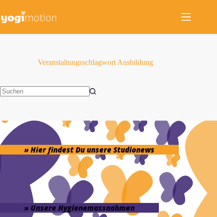
Zum
Inhalt
springen
Veranstaltungsschlagwort
Ausbildung
Keine
Ergebnisse
» Hier findest Du unsere Studionews
» Unsere Hygienemassnahmen