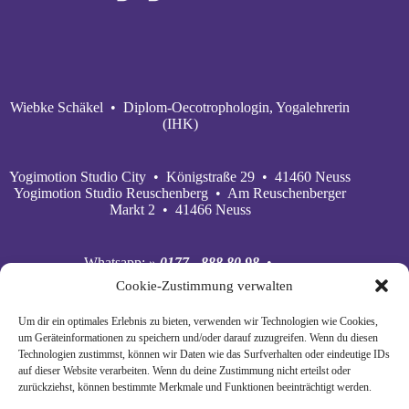
Wiebke Schäkel • Diplom-Oecotrophologin, Yogalehrerin
(IHK)
Yogimotion Studio City • Königstraße 29 • 41460 Neuss
Yogimotion Studio Reuschenberg • Am Reuschenberger
Markt 2 • 41466 Neuss
Whatsapp:
» 0177 - 888 80 98
•
Mobil:
» 0177 - 888 80 98
•
Cookie-Zustimmung verwalten
E‑Mail:
» wiebke@yogimotion.de
•
Facebook:
» yogawiebke
• Instagram:
» yogawiebke
•
Um dir ein optimales Erlebnis zu bieten, verwenden wir Technologien wie Cookies,
Youtube:
» yogimotion
• XING:
» Wiebke Schäkel
um Geräteinformationen zu speichern und/oder darauf zuzugreifen. Wenn du diesen
Technologien zustimmst, können wir Daten wie das Surfverhalten oder eindeutige IDs
auf dieser Website verarbeiten. Wenn du deine Zustimmung nicht erteilst oder
zurückziehst, können bestimmte Merkmale und Funktionen beeinträchtigt werden.