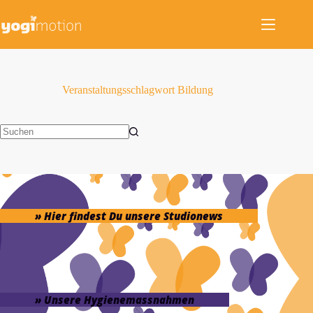
Zum
Inhalt
springen
Veranstaltungsschlagwort
Bildung
Keine
Ergebnisse
» Hier findest Du unsere Studionews
» Unsere Hygienemassnahmen