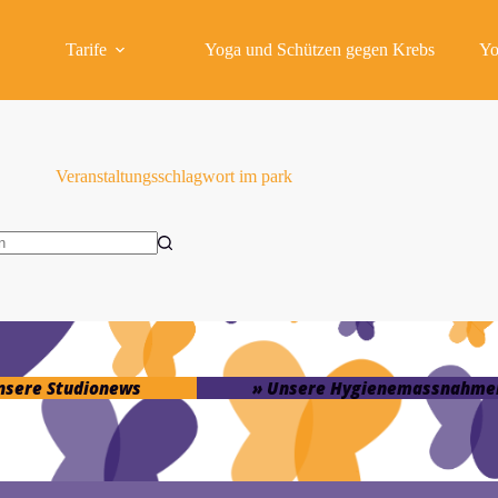
Tarife
Yoga und Schützen gegen Krebs
Yo
Veranstaltungsschlagwort
im park
isse
unsere Studionews
» Unsere Hygienemassnahme