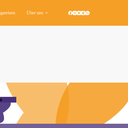
gareisen
Über uns
n