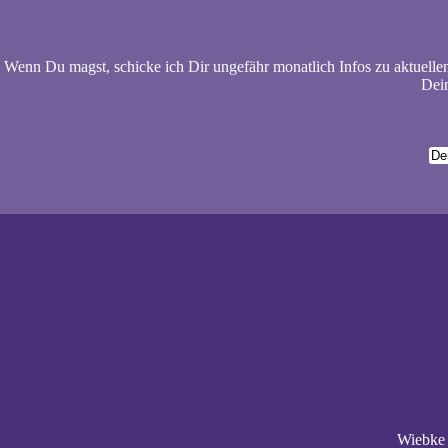
Wenn Du magst, schicke ich Dir ungefähr monatlich Infos zu aktuelle
Dein
Wiebke 