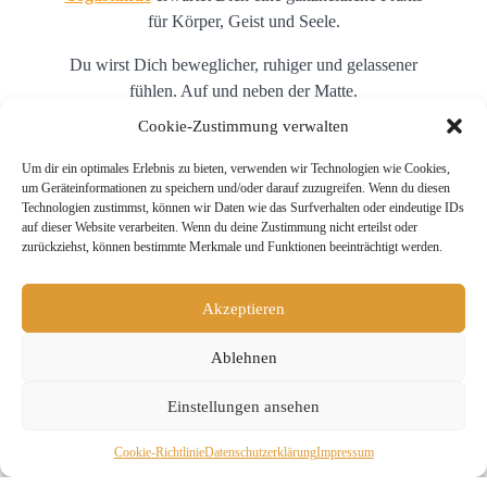
für Körper, Geist und Seele.
Du wirst Dich beweglicher, ruhiger und gelassener
fühlen. Auf und neben der Matte.
Cookie-Zustimmung verwalten
Oder auf den Punkt gebracht: Du bist viel mehr
bei Dir.
Um dir ein optimales Erlebnis zu bieten, verwenden wir Technologien wie Cookies,
um Geräteinformationen zu speichern und/oder darauf zuzugreifen. Wenn du diesen
Technologien zustimmst, können wir Daten wie das Surfverhalten oder eindeutige IDs
auf dieser Website verarbeiten. Wenn du deine Zustimmung nicht erteilst oder
zurückziehst, können bestimmte Merkmale und Funktionen beeinträchtigt werden.
Akzeptieren
Ablehnen
Einstellungen ansehen
Cookie-Richtlinie
Daten­schutz­erklä­rung
Impressum