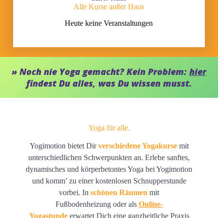
Alle Kurse außer Haus
Heute keine Veranstaltungen
» Noch nie Yoga gemacht? Kein Problem:
hier
findest Du alles, was Du wissen musst.
Yoga für alle.
Yogimotion bietet Dir
verschiedene Yogakurse
mit
unterschiedlichen Schwerpunkten an. Erlebe sanftes,
dynamisches und körperbetontes Yoga bei Yogimotion
und komm’ zu einer kostenlosen Schnupperstunde
vorbei. In
schönen Räumen
mit
Fußbodenheizung oder als
Online-
Yogastunde
erwartet Dich eine ganzheitliche Praxis