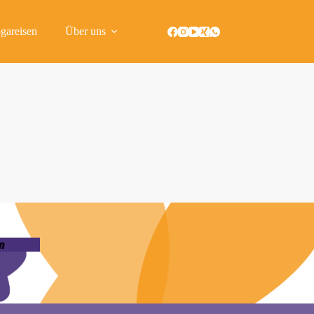
gareisen
Über uns
n