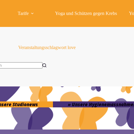
Tarife
Yoga und Schützen gegen Krebs
Yo
Veranstaltungsschlagwort
love
isse
unsere Studionews
» Unsere Hygienemassnahme