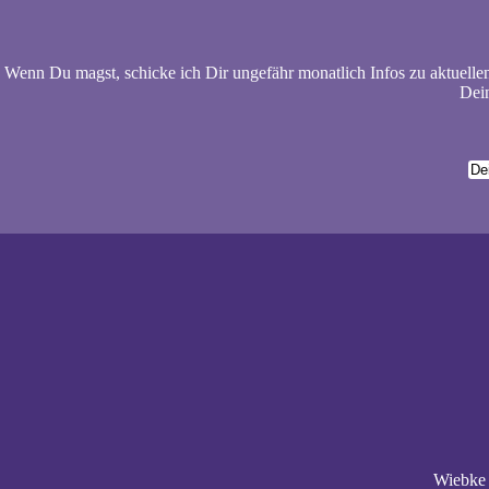
Wenn Du magst, schicke ich Dir ungefähr monatlich Infos zu aktuelle
Dein
Wiebke 