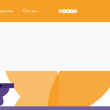
gareisen
Über uns
n