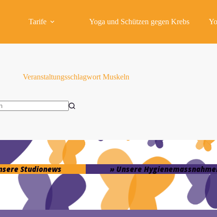
Tarife
Yoga und Schützen gegen Krebs
Yo
Veranstaltungsschlagwort
Muskeln
isse
unsere Studionews
» Unsere Hygienemassnahme