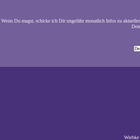
Wenn Du magst, schicke ich Dir ungefähr monatlich Infos zu aktuelle
Dein
Wiebke 