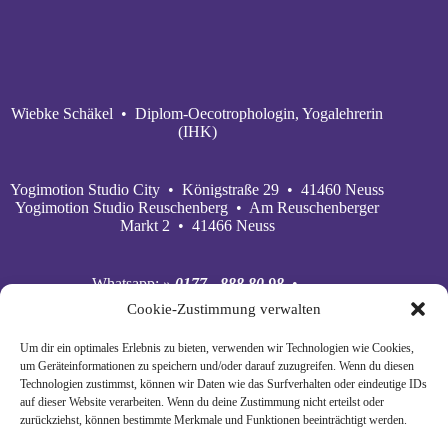
Wiebke Schäkel • Diplom-Oecotrophologin, Yogalehrerin
(IHK)
Yogimotion Studio City • Königstraße 29 • 41460 Neuss
Yogimotion Studio Reuschenberg • Am Reuschenberger
Markt 2 • 41466 Neuss
Whatsapp:
» 0177 - 888 80 98
•
Mobil:
» 0177 - 888 80 98
•
Cookie-Zustimmung verwalten
E‑Mail:
» wiebke@yogimotion.de
•
Facebook:
» yogawiebke
• Instagram:
» yogawiebke
•
Um dir ein optimales Erlebnis zu bieten, verwenden wir Technologien wie Cookies,
Youtube:
» yogimotion
• XING:
» Wiebke Schäkel
um Geräteinformationen zu speichern und/oder darauf zuzugreifen. Wenn du diesen
Technologien zustimmst, können wir Daten wie das Surfverhalten oder eindeutige IDs
auf dieser Website verarbeiten. Wenn du deine Zustimmung nicht erteilst oder
zurückziehst, können bestimmte Merkmale und Funktionen beeinträchtigt werden.