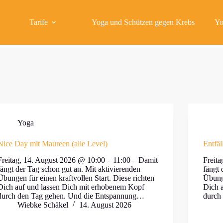
Tarife
Yoga und Schützen gegen Krebs
Yo
Yoga
Nice Day mit Maureen (alle Level)
Entfäl
Freitag, 14. August 2026 @ 10:00 – 11:00 – Damit
Freit
fängt der Tag schon gut an. Mit aktivierenden
fängt 
Übungen für einen kraftvollen Start. Diese richten
Übunge
Dich auf und lassen Dich mit erhobenem Kopf
Dich 
durch den Tag gehen. Und die Entspannung…
durch
Wiebke Schäkel
14. August 2026