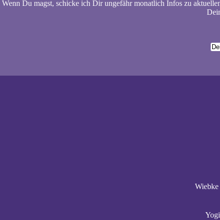
Wenn Du magst, schicke ich Dir ungefähr monatlich Infos zu aktuelle
Dein
Wiebke 
Yogi